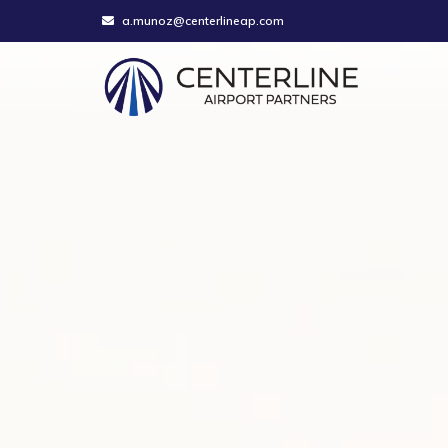
a.munoz@centerlineap.com