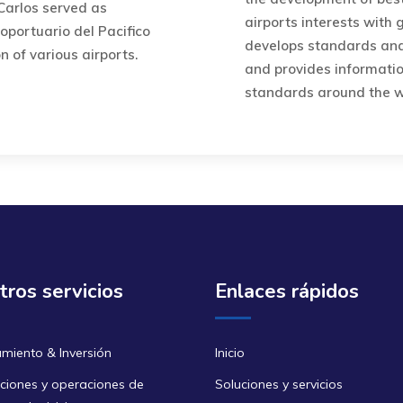
 Carlos served as
airports interests with
oportuario del Pacifico
develops standards and 
 of various airports.
and provides informatio
standards around the w
ros servicios
Enlaces rápidos
amiento & Inversión
Inicio
ciones y operaciones de
Soluciones y servicios