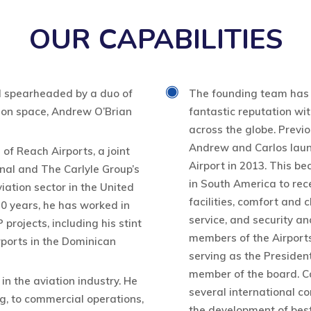
OUR CAPABILITIES
nd spearheaded by a duo of
The founding team has a
tion space, Andrew O’Brian
fantastic reputation wit
across the globe. Previ
Andrew and Carlos laun
of Reach Airports, a joint
Airport in 2013. This be
nal and The Carlyle Group’s
in South America to rece
iation sector in the United
facilities, comfort and 
20 years, he has worked in
service, and security a
projects, including his stint
members of the Airports
rports in the Dominican
serving as the President
member of the board. C
in the aviation industry. He
several international c
g, to commercial operations,
the development of best 